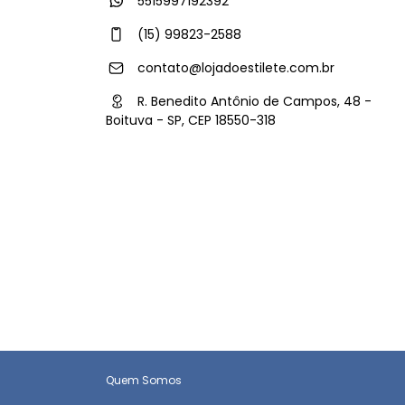
5515997192392
(15) 99823-2588
contato@lojadoestilete.com.br
R. Benedito Antônio de Campos, 48 -
Boituva - SP, CEP 18550-318
Quem Somos