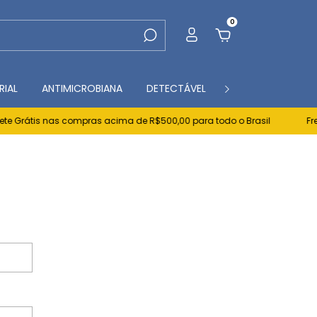
0
RIAL
ANTIMICROBIANA
DETECTÁVEL
CONTATO
BL
e Grátis nas compras acima de R$500,00 para todo o Brasil
Fret