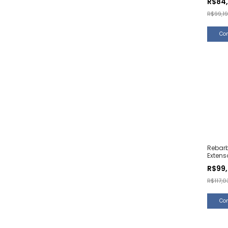
R$84
R$99,19
Rebar
Extenso
Unida
R$99
R$117,0