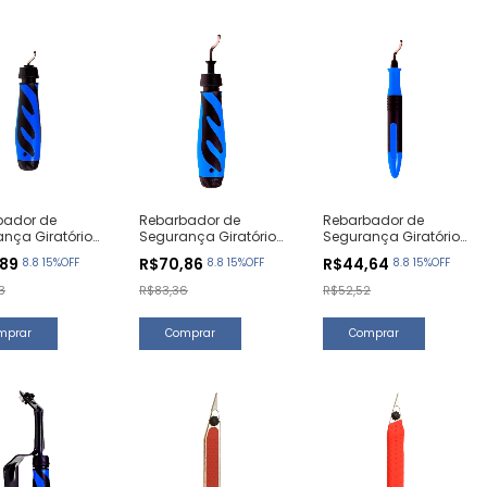
bador de
Rebarbador de
Rebarbador de
nça Giratório
Segurança Giratório
Segurança Giratório
nidade)
E (1 Unidade)
Basic E100 (1
,89
R$70,86
R$44,64
8.8 15%OFF
8.8 15%OFF
8.8 15%OFF
Unidade)
3
R$83,36
R$52,52