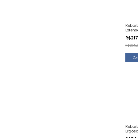
Rebar
Extenso
Unida
R$21
R$255,
Rebar
Ergosc
Unida