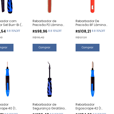
bador com
Rebarbador de
Rebarbador De
r Set Burr-Bi (1
Precisão P2 Lâmina
Precisão 8F Lâmina
de)
Fina F3 (1 Unidade)
F21 (1 Unidade)
7,54
R$98,96
R$108,21
8.8 15%OFF
8.8 15%OFF
8.8 15%OFF
93
R$116,42
R$127,31
bador
Rebarbador de
Rebarbador
rape 40 (1
Segurança Giratório
Ergoscrape 42 (1
de)
com Extensor Set E (1
Unidade)