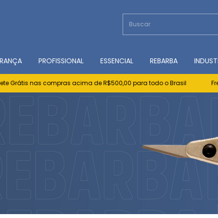
RANÇA
PROFISSIONAL
ESSENCIAL
REBARBA
INDUST
rátis nas compras acima de R$500,00 para todo o Brasil
Frete G