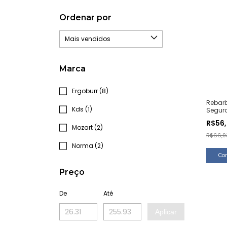
Ordenar por
Marca
Ergoburr (8)
Rebar
Kds (1)
Segura
B (1 U
R$56
Mozart (2)
R$66,9
Norma (2)
Preço
De
Até
Aplicar