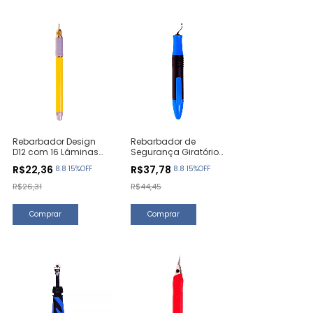
Rebarbador Design
Rebarbador de
D12 com 16 Lâminas
Segurança Giratório
(1 Unidade)
Basic B10 (1 Unidade)
R$22,36
R$37,78
8.8 15%OFF
8.8 15%OFF
R$26,31
R$44,45