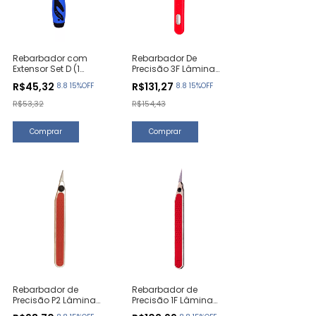
Rebarbador com
Rebarbador De
Extensor Set D (1
Precisão 3F Lâmina
Unidade)
Fina F3 (1 Unidade)
R$45,32
R$131,27
8.8 15%OFF
8.8 15%OFF
R$53,32
R$154,43
Rebarbador de
Rebarbador de
Precisão P2 Lâmina
Precisão 1F Lâmina
Quadrada F1 (1
Quadrada F1 (1