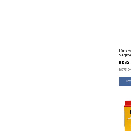
Lâmin
Segmen
Unida
R$63
R$75,0