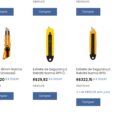
R$55,00
R$108,00
te 18mm Norma
Estilete de Segurança
Estilete de Segurança
1 Unidade)
Retrátil Norma RP11 (1
Retrátil Norma RP12
Unidade)
(10 Unidades)
,20
R$29,82
R$322,15
8.8 15%OFF
8.8 15%OFF
8.8 15%OFF
0
R$35,08
R$379,00
2
x
de
R$161,08
sem juros