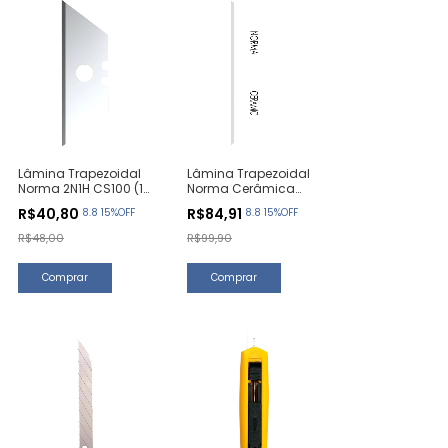
Lâmina Trapezoidal
Lâmina Trapezoidal
Norma 2N1H CS100 (10
Norma Cerâmica
Unidades)
2N1H (1 Unidade)
R$40,80
R$84,91
8.8 15%OFF
8.8 15%OFF
R$48,00
R$99,90