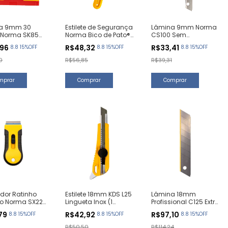
a 9mm 30
Estilete de Segurança
Lâmina 9mm Norma
 Norma SK85
Norma Bico de Pato®
CS100 Sem
nidades)
BP25 (1 Unidade)
Segmento (10
,96
R$48,32
R$33,41
8.8 15%OFF
8.8 15%OFF
8.8 15%OFF
Unidades)
0
R$56,85
R$39,31
dor Ratinho
Estilete 18mm KDS L25
Lâmina 18mm
co Norma SX223
Lingueta Inox (1
Profissional C125 Extra
dade)
Unidade)
Titânio 60 Graus (10
,79
R$42,92
R$97,10
8.8 15%OFF
8.8 15%OFF
8.8 15%OFF
Unidades)
R$50,50
R$114,24