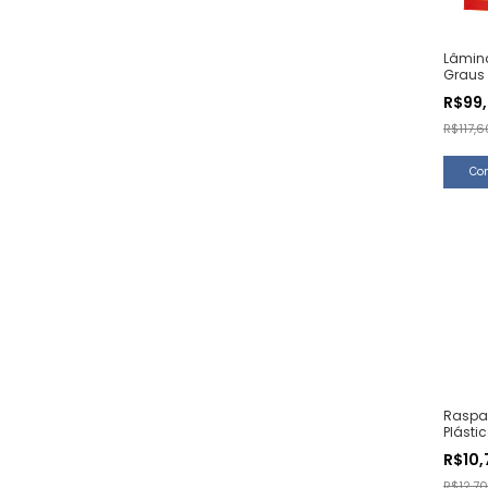
Lâmin
Graus
(100 U
R$99
R$117,6
Raspa
Plásti
(1 Uni
R$10
R$12,70