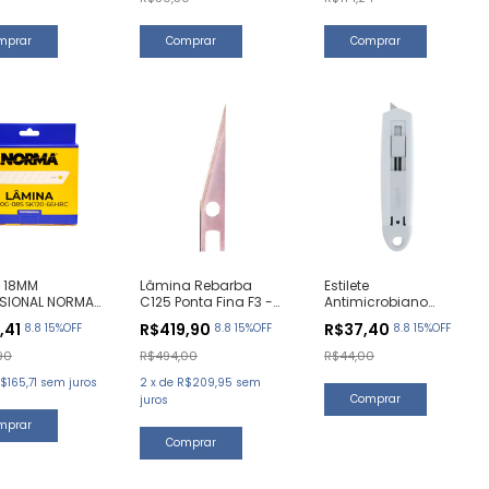
A 18MM
Lâmina Rebarba
Estilete
SSIONAL NORMA
C125 Ponta Fina F3 -
Antimicrobiano
(100 UNIDADES)
PB1P (100 Unidades)
Retrátil Norma RP41 (1
,41
R$419,90
R$37,40
8.8 15%OFF
8.8 15%OFF
8.8 15%OFF
Unidade)
90
R$494,00
R$44,00
$165,71
sem juros
2
x
de
R$209,95
sem
juros