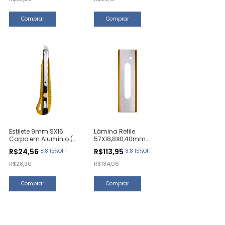
Estilete 9mm SX16
Lâmina Refile
Corpo em Alumínio (1
57X18,8X0,40mm
Unidade)
C125 Titânio (10
R$24,56
R$113,95
8.8 15%OFF
8.8 15%OFF
Unidades)
R$28,90
R$134,06