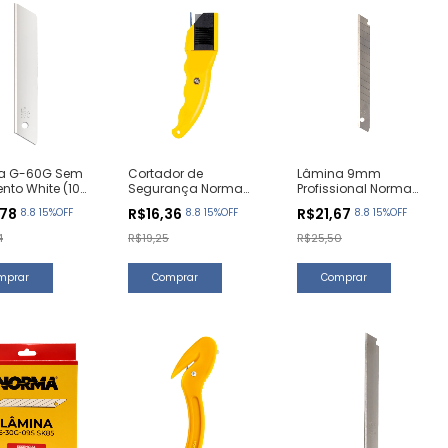
a G-60G Sem
Cortador de
Lâmina 9mm
to White (10
Segurança Norma
Profissional Norma
des)
CP02 (1 Unidade)
Cs100 (10 Unidades)
,78
R$16,36
R$21,67
8.8 15%OFF
8.8 15%OFF
8.8 15%OFF
4
R$19,25
R$25,50