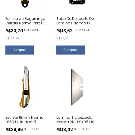
Estilete de Segurança
Tubo De Descarte De
Retrátil Norma RP12 (1
Lâminas Norma (1
Unidade)
Unidade)
R$33,70
R$13,62
8.8 15%OFF
8.8 15%OFF
R$39,65
R$16,02
Estilete 18mm Norma
Lâmina Trapezoidal
L850 (1 Unidade)
Norma 2N1H SK85 (10
Unidades)
R$28,96
R$18,42
8.8 15%OFF
8.8 15%OFF