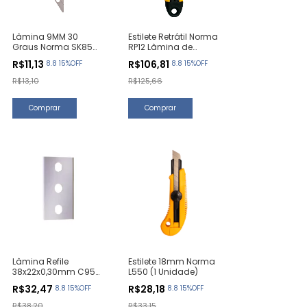
Lâmina 9MM 30
Estilete Retrátil Norma
Graus Norma SK85
RP12 Lâmina de
(10 Unidades)
Cerâmica (1
R$11,13
R$106,81
8.8 15%OFF
8.8 15%OFF
Unidade)
R$13,10
R$125,66
Lâmina Refile
Estilete 18mm Norma
38x22x0,30mm C95
L550 (1 Unidade)
(10 Unidades)
R$32,47
R$28,18
8.8 15%OFF
8.8 15%OFF
R$38,20
R$33,15