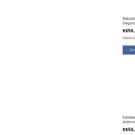
Rebar
Segura
B (1 U
R$56
R$66,9
Estilete
Antimi
Norma 
R$56
BP32 (