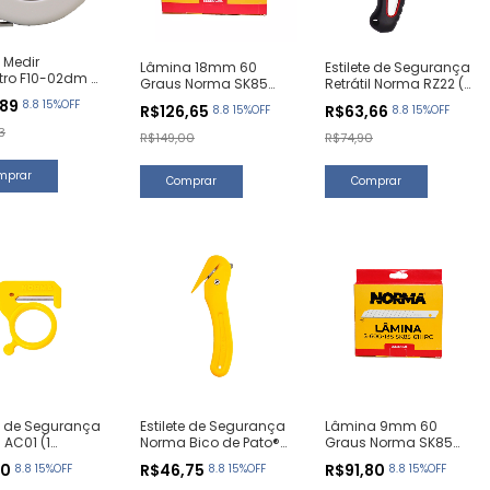
e Medir
Lâmina 18mm 60
Estilete de Segurança
ro F10-02dm (1
Graus Norma SK85
Retrátil Norma RZ22 (1
de)
(100 Unidades)
Unidade)
,89
8.8 15%OFF
R$126,65
R$63,66
8.8 15%OFF
8.8 15%OFF
3
R$149,00
R$74,90
te de Segurança
Estilete de Segurança
Lâmina 9mm 60
AC01 (1
Norma Bico de Pato®
Graus Norma SK85
de)
BP22 (1 Unidade)
(100 Unidades)
00
R$46,75
R$91,80
8.8 15%OFF
8.8 15%OFF
8.8 15%OFF