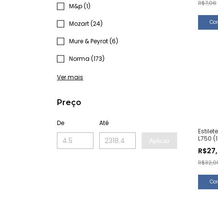
R$7,06
M&p (1)
Mozart (24)
Mure & Peyrot (6)
Norma (173)
Ver mais
Preço
De
Até
Estile
L750 (
Aplicar
R$27
R$32,0