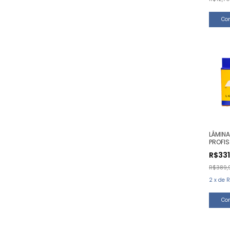
LÂMIN
PROFI
SK120 
R$331
R$389,
2
x
de
R