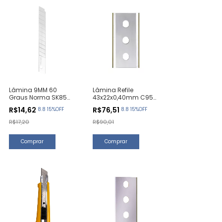
Lâmina 9MM 60
Lâmina Refile
Graus Norma SK85
43x22x0,40mm C95
(10 Unidades)
(10 Unidades)
R$14,62
R$76,51
8.8 15%OFF
8.8 15%OFF
R$17,20
R$90,01