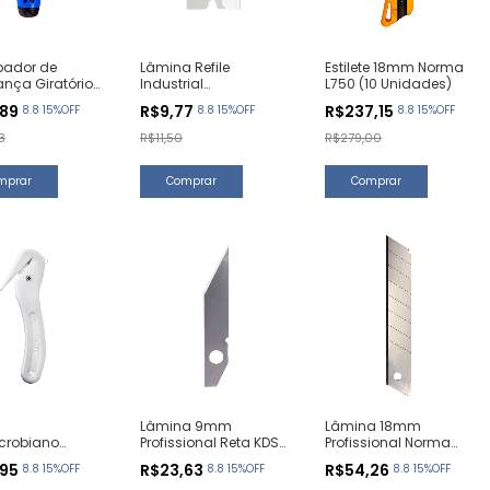
bador de
Lâmina Refile
Estilete 18mm Norma
nça Giratório
Industrial
L750 (10 Unidades)
nidade)
39,6x19,6x0,25mm
,89
R$9,77
R$237,15
8.8 15%OFF
8.8 15%OFF
8.8 15%OFF
SK85 (5 Unidades)
3
R$11,50
R$279,00
Lâmina 9mm
Lâmina 18mm
crobiano
Profissional Reta KDS
Profissional Norma
Bico de Pato®
(10 Unidades)
CS100 (10 Unidades)
,95
R$23,63
R$54,26
8.8 15%OFF
8.8 15%OFF
8.8 15%OFF
1 Unidade)