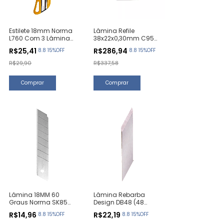
Estilete 18mm Norma
Lâmina Refile
L760 Com 3 Lâminas
38x22x0,30mm C95
(1 Unidade)
(100 Unidades)
R$25,41
R$286,94
8.8 15%OFF
8.8 15%OFF
R$29,90
R$337,58
Lâmina 18MM 60
Lâmina Rebarba
Graus Norma SK85
Design DB48 (48
(10 Unidades)
Unidades)
R$14,96
R$22,19
8.8 15%OFF
8.8 15%OFF