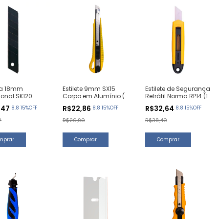
a 18mm
Estilete 9mm SX15
Estilete de Segurança
sional SK120
Corpo em Alumínio (1
Retrátil Norma RP14 (1
60 Graus (10
Unidade)
Unidade)
,47
R$22,86
R$32,64
8.8 15%OFF
8.8 15%OFF
8.8 15%OFF
des)
2
R$26,90
R$38,40