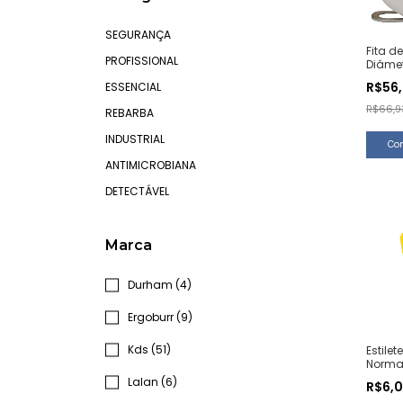
SEGURANÇA
Fita d
PROFISSIONAL
Diâmet
Unida
R$56
ESSENCIAL
R$66,9
REBARBA
INDUSTRIAL
ANTIMICROBIANA
DETECTÁVEL
Marca
Durham (4)
Ergoburr (9)
Kds (51)
Estile
Norma 
Unida
Lalan (6)
R$6,