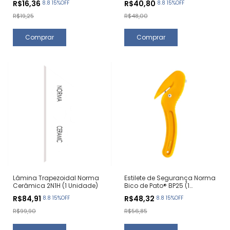
R$16,36
R$40,80
8.8 15%OFF
8.8 15%OFF
R$19,25
R$48,00
Lâmina Trapezoidal Norma
Estilete de Segurança Norma
Cerâmica 2N1H (1 Unidade)
Bico de Pato® BP25 (1
Unidade)
R$84,91
R$48,32
8.8 15%OFF
8.8 15%OFF
R$99,90
R$56,85