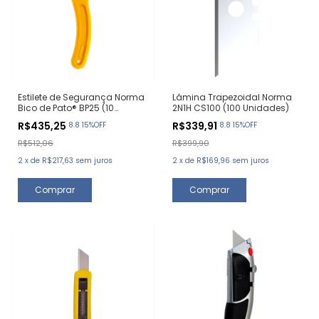
Estilete de Segurança Norma
Lâmina Trapezoidal Norma
Bico de Pato® BP25 (10
2N1H CS100 (100 Unidades)
Unidades)
R$435,25
R$339,91
8.8 15%OFF
8.8 15%OFF
R$512,06
R$399,90
2
x
de
R$217,63
sem juros
2
x
de
R$169,96
sem juros