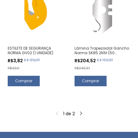
ESTILETE DE SEGURANÇA
Lâmina Trapezoidal Gancho
NORMA GV02 (1 UNIDADE)
Norma SK85 2N1H (50
Unidades)
R$3,82
R$204,52
8.8 15%OFF
8.8 15%OFF
R$4,50
R$240,61
1
de
2