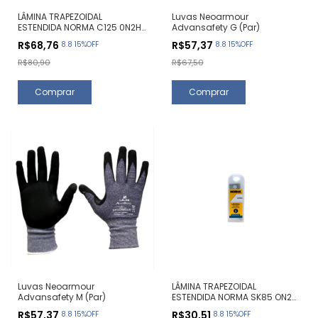
LÂMINA TRAPEZOIDAL
Luvas Neoarmour
ESTENDIDA NORMA C125 0N2H
Advansafety G (Par)
(10 UNIDADES)
R$68,76
R$57,37
8.8 15%OFF
8.8 15%OFF
R$80,90
R$67,50
Luvas Neoarmour
LÂMINA TRAPEZOIDAL
Advansafety M (Par)
ESTENDIDA NORMA SK85 ON2H
(10 UNIDADES)
R$57,37
R$30,51
8.8 15%OFF
8.8 15%OFF