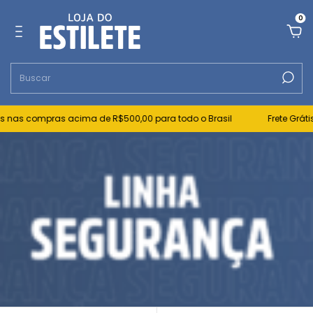
0
 compras acima de R$500,00 para todo o Brasil
Frete Grátis nas 