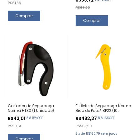
R$61,38
R$63,20
Cortador de Segurança
Estilete de Segurança Norma
Norma HT30 (1 Unidade)
Bico de Pato® BP22 (10
Unidades)
R$43,01
R$482,37
8.8 15%OFF
8.8 15%OFF
R$50,60
R$567,50
3
x
de
R$160,79
sem juros