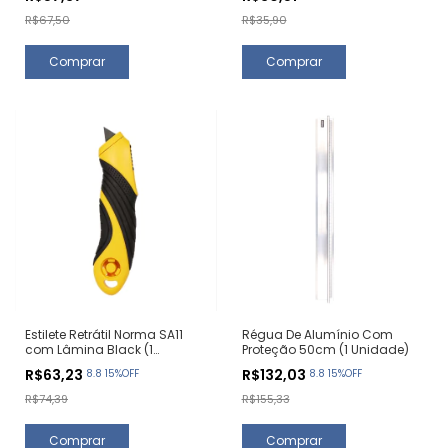
R$67,50
R$35,90
Estilete Retrátil Norma SA11
Régua De Alumínio Com
com Lâmina Black (1
Proteção 50cm (1 Unidade)
Unidade)
R$63,23
R$132,03
8.8 15%OFF
8.8 15%OFF
R$74,39
R$155,33