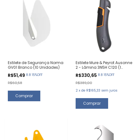
Estilete de Segurança Norma
Estilete Mure & Peyrot Ausonne
GV01 Branco (10 Unidades)
2 - Lâmina 3N5H C120 (1
Unidade)
R$51,49
R$330,65
8.8 15%OFF
8.8 15%OFF
R$60,58
R$389,00
2
x
de
R$165,33
sem juros