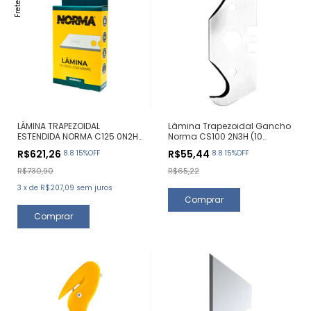
LÂMINA TRAPEZOIDAL
Lâmina Trapezoidal Gancho
ESTENDIDA NORMA C125 0N2H
Norma CS100 2N3H (10
(100 UNIDADES)
Unidades)
R$621,26
R$55,44
8.8 15%OFF
8.8 15%OFF
R$730,90
R$65,22
3
x
de
R$207,09
sem juros