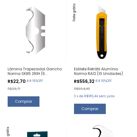
Frete grátis
Lâmina Trapezoidal Gancho
Estilete Retrátil Alumínio
Norma SK85 2N1H (5
Norma RA12 (10 Unidades)
Unidades)
R$22,70
R$556,32
8.8 15%OFF
8.8 15%OFF
R$26,71
R$654,49
3
x
de
R$185,44
sem juros
Frete grátis