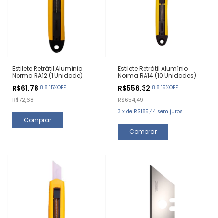
Estilete Retrátil Alumínio
Estilete Retrátil Alumínio
Norma RA12 (1 Unidade)
Norma RA14 (10 Unidades)
R$61,78
R$556,32
8.8 15%OFF
8.8 15%OFF
R$72,68
R$654,49
3
x
de
R$185,44
sem juros