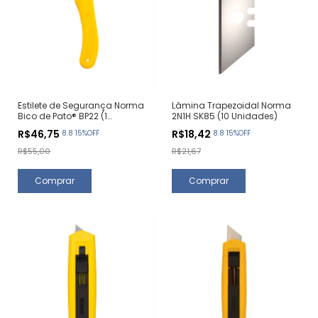
Estilete de Segurança Norma
Lâmina Trapezoidal Norma
Bico de Pato® BP22 (1
2N1H SK85 (10 Unidades)
Unidade)
R$46,75
R$18,42
8.8 15%OFF
8.8 15%OFF
R$55,00
R$21,67