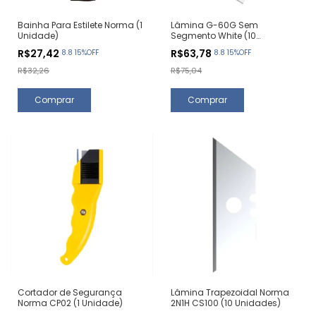
Bainha Para Estilete Norma (1
Lâmina G-60G Sem
Unidade)
Segmento White (10
Unidades)
R$27,42
R$63,78
8.8 15%OFF
8.8 15%OFF
R$32,26
R$75,04
Cortador de Segurança
Lâmina Trapezoidal Norma
Norma CP02 (1 Unidade)
2N1H CS100 (10 Unidades)