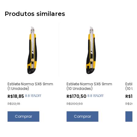
Produtos similares
Estilete Norma SX6 9mm
Estilete Norma SX6 9mm
Estil
(1 Unidade)
(10 Unidades)
(10 U
R$18,85
R$170,50
R$17
8.8 15%OFF
8.8 15%OFF
R$22,18
R$200,59
R$200