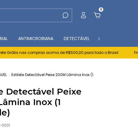
0
RIAL
ANTIMICROBIANA
DETECTÁVEL
CONTATO
BL
 Grátis nas compras acima de R$500,00 para todo o Brasil
Frete 
ÁVEL
.
Estilete Detectável Peixe 200M Lâmina Inox (1
te Detectável Peixe
âmina Inox (1
de)
-0001