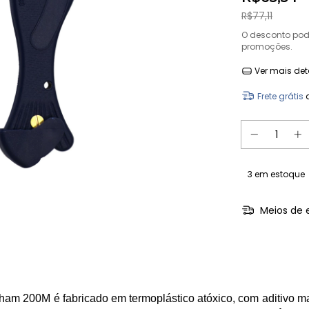
R$77,11
O desconto po
promoções.
Ver mais det
Frete grátis
3
em estoque
Meios de 
ham 200M é fabricado em termoplástico atóxico, com aditivo ma