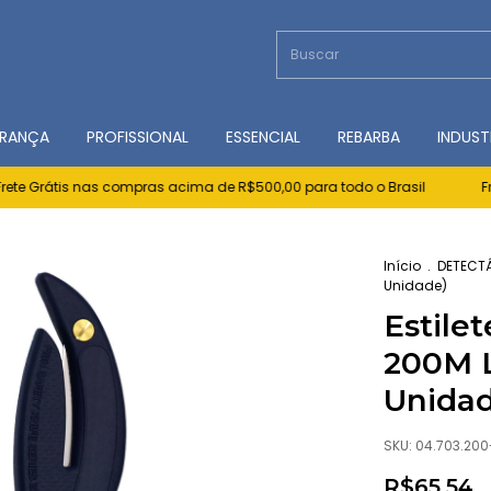
RANÇA
PROFISSIONAL
ESSENCIAL
REBARBA
INDUST
e Grátis nas compras acima de R$500,00 para todo o Brasil
Frete
Início
.
DETECT
Unidade)
Estile
200M L
Unida
SKU:
04.703.200
R$65,54