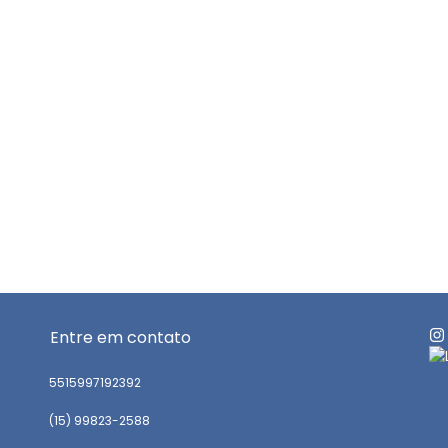
Entre em contato
5515997192392
(15) 99823-2588