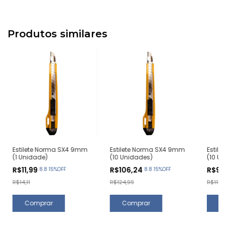
Produtos similares
Estilete Norma SX4 9mm
Estilete Norma SX4 9mm
Estil
(1 Unidade)
(10 Unidades)
(10 U
R$11,99
R$106,24
R$97
8.8 15%OFF
8.8 15%OFF
R$14,11
R$124,99
R$115,1