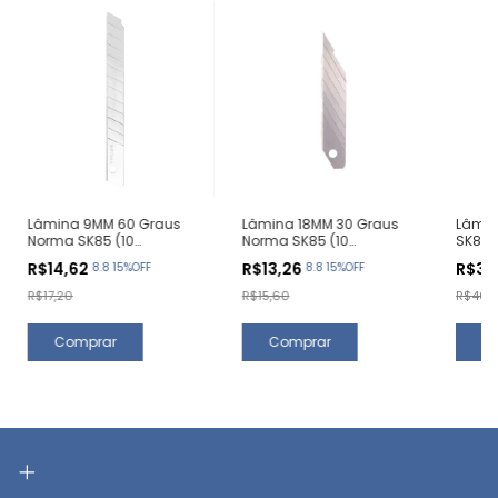
Lâmina 9MM 60 Graus
Lâmina 18MM 30 Graus
Lâmi
Norma SK85 (10
Norma SK85 (10
SK85 
Unidades)
Unidades)
R$14,62
R$13,26
R$34
8.8 15%OFF
8.8 15%OFF
R$17,20
R$15,60
R$40,