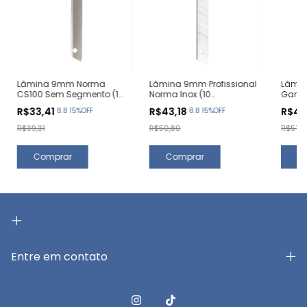
Lâmina 9mm Norma
Lâmina 9mm Profissional
Lâmin
CS100 Sem Segmento (10
Norma Inox (10
Ganch
Unidades)
Unidades)
Unida
R$33,41
R$43,18
R$43
8.8 15%OFF
8.8 15%OFF
R$39,31
R$50,80
R$51,41
Entre em contato