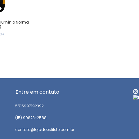
l Alumínio Norma
)
OFF
Entre em contato
5515997192392
(15) 99823-2588
contato@lojadoestilete.com.br