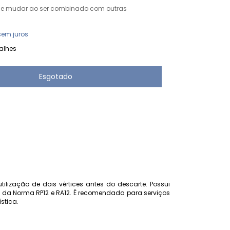
de mudar ao ser combinado com outras
sem juros
alhes
ilização de dois vértices antes do descarte. Possui
is da Norma RP12 e RA12. É recomendada para serviços
stica.