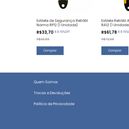
Estilete de Segurança Retrátil
Estilete Retráti
Norma RP12 (1 Unidade)
RA12 (1 Unidade
R$33,70
R$61,78
8.8 15%OFF
8.8 15%
R$39,65
R$72,68
Quem Somos
Trocas e Devoluções
Política de Privacidade