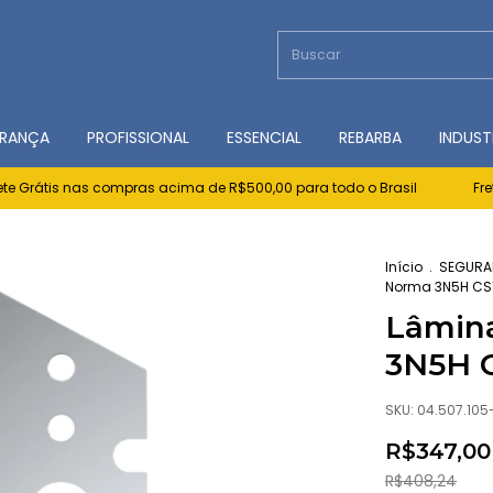
RANÇA
PROFISSIONAL
ESSENCIAL
REBARBA
INDUST
Grátis nas compras acima de R$500,00 para todo o Brasil
Frete G
Início
.
SEGURA
Norma 3N5H CS1
Lâmina
3N5H C
SKU:
04.507.105
R$347,00
R$408,24