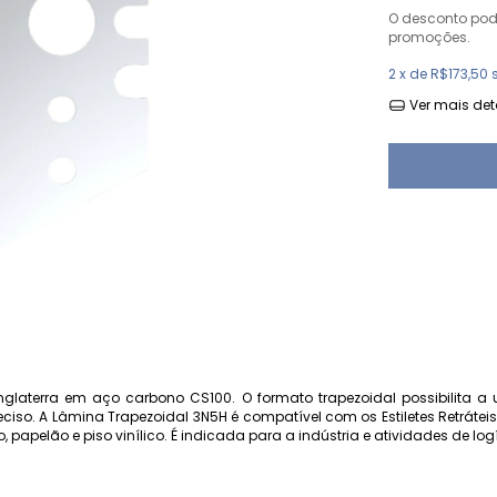
O desconto po
promoções.
2
x de
R$173,50
Ver mais det
laterra em aço carbono CS100. O formato trapezoidal possibilita a ut
eciso. A Lâmina Trapezoidal 3N5H é compatível com os Estiletes Retráte
papelão e piso vinílico. É indicada para a indústria e atividades de logí