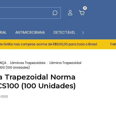
0
RIAL
ANTIMICROBIANA
DETECTÁVEL
CONTATO
BL
rátis nas compras acima de R$500,00 para todo o Brasil
Frete Gr
NÇA
.
Lâminas Trapezoidais
.
Lâmina Trapezoidal
00 (100 Unidades)
 Trapezoidal Norma
S100 (100 Unidades)
-0100